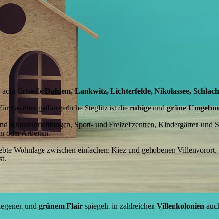
e acht Ortsteile
Dahlem, Lankwitz, Lichterfelde, Nikolassee, Schlach
ür das eher gutbürgerliche Steglitz ist die
ruhige
und
grüne
Umgebu
nd Kunsteinrichtungen, Sport- und Freizeitzentren, Kindergärten und S
en oder Arbeiten.
eliebte Wohnlage zwischen einfachem Kiez und gehobenen Villenvorort,
st.
diegenen und
grünem Flair
spiegeln in zahlreichen
Villenkolonien
auch