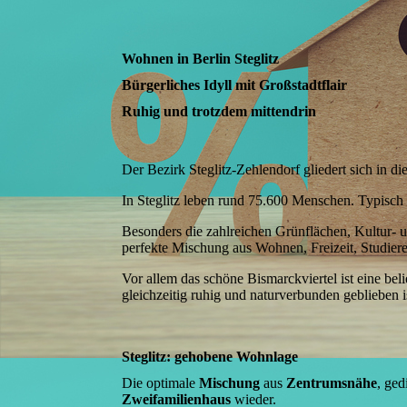
Wohnen in Berlin Steglitz
Bürgerliches Idyll mit Großstadtflair
Ruhig und trotzdem mittendrin
Der Bezirk Steglitz-Zehlendorf gliedert sich in di
In Steglitz leben rund 75.600 Menschen. Typisch f
Besonders die zahlreichen Grünflächen, Kultur- u
perfekte Mischung aus Wohnen, Freizeit, Studier
Vor allem das schöne Bismarckviertel ist eine b
gleichzeitig ruhig und naturverbunden geblieben i
Steglitz: gehobene Wohnlage
Die optimale
Mischung
aus
Zentrumsnähe
, ge
Zweifamilienhaus
wieder.