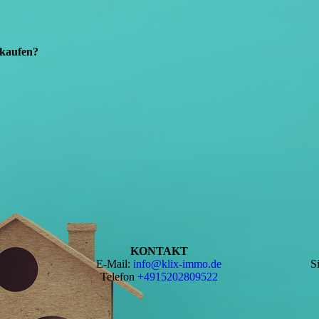
erkaufen?
KONTAKT
E-Mail:
info@klix-immo.de
S
Telefon
+4915202809522