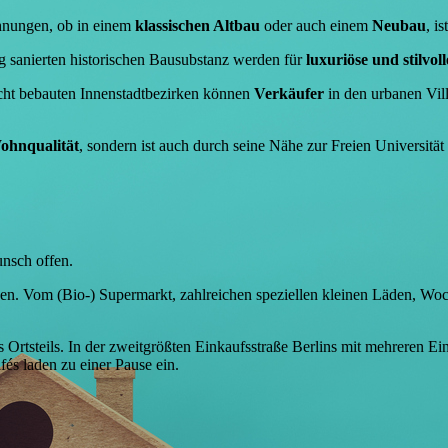
hnungen, ob in einem
klassischen Altbau
oder auch einem
Neubau
, i
g sanierten historischen Bausubstanz werden für
luxuriöse und stilv
cht bebauten Innenstadtbezirken können
Verkäufer
in den urbanen Vil
ohnqualität
, sondern ist auch durch seine Nähe zur Freien Universit
unsch offen.
sen. Vom (Bio-) Supermarkt, zahlreichen speziellen kleinen Läden, Woc
s Ortsteils. In der zweitgrößten Einkaufsstraße Berlins mit mehreren Ei
és laden zu einer Pause ein.