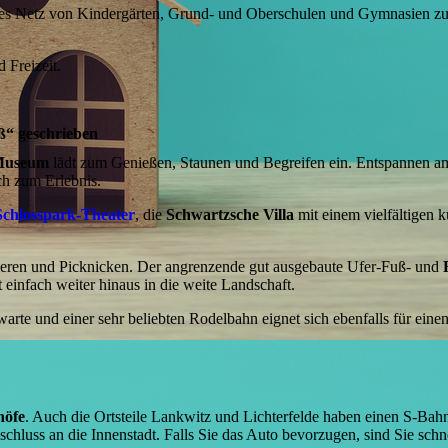
ges Netz von Kindergärten, Grund- und Oberschulen und Gymnasien zur
 Freizeit.
ß“ geschrieben
Museum
lädt zum Genießen, Staunen und Begreifen ein. Entspannen am
ch zum Erlebnis.
Schlosspark-Theater
, die
Schwartzsche Villa
mit einem vielfältigen 
zieren und Picknicken. Der angrenzende gut ausgebaute Ufer-Fuß- und
einfach weiter hinaus in die weite Landschaft.
te und einer sehr beliebten Rodelbahn eignet sich ebenfalls für einen
höfe
. Auch die Ortsteile Lankwitz und Lichterfelde haben einen S-Bah
nschluss an die Innenstadt. Falls Sie das Auto bevorzugen, sind Sie schn