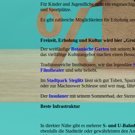
Für Kinder und Jugendliche steht ein engmaschi
und Sportplätze.
Es gibt zahlreiche Möglichkeiten für Erholung und
Freizeit, Erholung und Kultur wird hier „Gro
Der weitläufige
Botanische Garten
mit seinem
das vielfältige Kulturangebot machen einen Besu
Traditionsreiche Institutionen, wie das legendäre
Filmtheater
sind sehr beliebt.
Im
Stadtpark Steglitz
lässt sich gut Toben, Spa
oder zur Machnower Schleuse und wer mag, fährt 
Der
Insulaner
mit seinem Sommerbad, der Sternwar
Beste Infrastruktur
In direkter Nähe gibt es mehrere
S- und U-Bahn
ebenfalls die Stadtteile oder gewährleisten den A