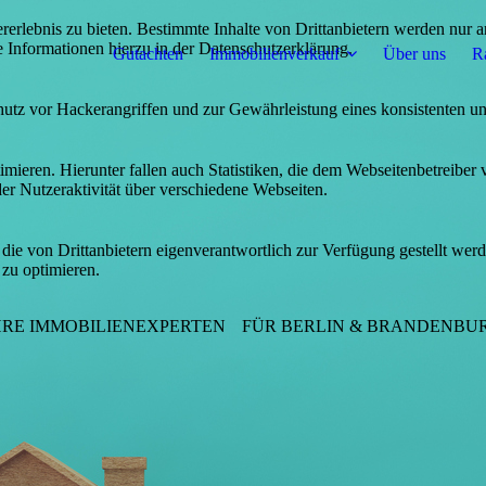
lebnis zu bieten. Bestimmte Inhalte von Drittanbietern werden nur ang
e Informationen hierzu in der Datenschutzerklärung.
Gutachten
Immobilienverkauf
Über uns
R
utz vor Hackerangriffen und zur Gewährleistung eines konsistenten un
ieren. Hierunter fallen auch Statistiken, die dem Webseitenbetreiber v
r Nutzeraktivität über verschiedene Webseiten.
 die von Drittanbietern eigenverantwortlich zur Verfügung gestellt wer
 zu optimieren.
HRE IMMOBILIENEXPERTEN
FÜR BERLIN & BRANDENBU