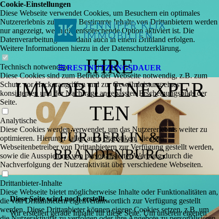
Cookie-Einstellungen
Diese Webseite verwendet Cookies, um Besuchern ein optimales
Nutzererlebnis zu bieten. Bestimmte Inhalte von Drittanbietern werden
nur angezeigt, wenn die entsprechende Option aktiviert ist. Die
Datenverarbeitung kann dann auch in einem Drittland erfolgen.
Weitere Informationen hierzu in der Datenschutzerklärung.
IHRE
Technisch notwendige
RESTNUTZUNGSDAUER
Diese Cookies sind zum Betrieb der Webseite notwendig, z.B. zum
IMMOBILIENEXPER
Schutz vor Hackerangriffen und zur Gewährleistung eines
konsistenten und der Nachfrage angepassten Erscheinungsbilds der
Seite.
TEN
Analytische
Diese Cookies werden verwendet, um das Nutzererlebnis weiter zu
FÜR BERLIN &
optimieren. Hierunter fallen auch Statistiken, die dem
Webseitenbetreiber von Drittanbietern zur Verfügung gestellt werden,
BRANDENBURG
sowie die Ausspielung von personalisierter Werbung durch die
Nachverfolgung der Nutzeraktivität über verschiedene Webseiten.
Drittanbieter-Inhalte
Diese Webseite bietet möglicherweise Inhalte oder Funktionalitäten an,
Diese Seite wird noch erstellt.
die von Drittanbietern eigenverantwortlich zur Verfügung gestellt
werden. Diese Drittanbieter können eigene Cookies setzen, z.B. um
Wir erstellen gerade Inhalte für diese Seite. Um unseren eigenen
die Nutzeraktivität zu verfolgen oder ihre Angebote zu personalisieren