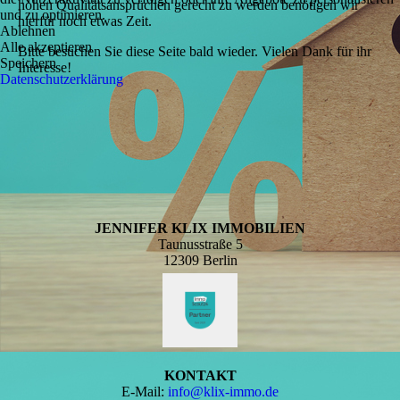
hohen Qualitätsansprüchen gerecht zu werden benötigen wir
und zu optimieren.
hierfür noch etwas Zeit.
Ablehnen
Alle akzeptieren
Bitte besuchen Sie diese Seite bald wieder. Vielen Dank für ihr
Speichern
Interesse!
Datenschutzerklärung
JENNIFER KLIX IMMOBILIEN
Taunusstraße 5
12309 Berlin
KONTAKT
E-Mail:
info@klix-immo.de